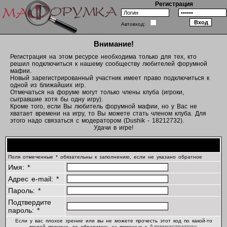
Регистрация
Автовход:
Внимание!
Регистрация на этом ресурсе необходима только для тех, кто
решил подключиться к нашему сообществу любителей форумной
мафии.
Новый зарегистрированный участник имеет право подключиться к
одной из ближайших игр.
Отмечаться на форуме могут только члены клуба (игроки,
сыгравшие хотя бы одну игру).
Кроме того, если Вы любитель форумной мафии, но у Вас не
хватает времени на игру, то Вы можете стать членом клуба. Для
этого надо связаться с модератором (Dushik - 18212732).
Удачи в игре!
Регистрационная информация
Поля отмеченные * обязательны к заполнению, если не указано обратное
Имя: *
Адрес e-mail: *
Пароль: *
Подтвердите
пароль: *
Если у вас плохое зрение или вы не можете прочесть этот код по какой-то
Администратору
другой причине, то обратитесь за помощью к
.