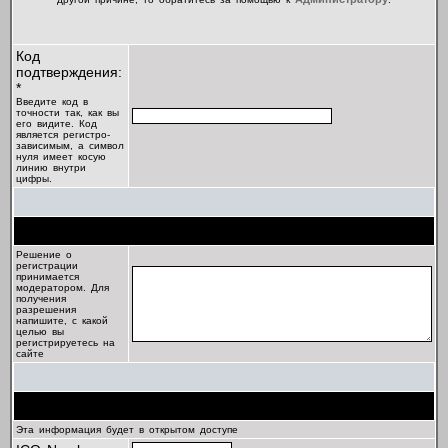
Код
подтверждения:
*
Введите код в
точности так, как вы
его видите. Код
является регистро-
зависимым, а символ
нуля имеет косую
линию внутри
цифры.
Цель регистрации
Решение о
регистрации
принимается
модератором. Для
получения
разрешения
напишите, с какой
целью вы
регистрируетесь на
сайте
Профиль
Эта информация будет в открытом доступе