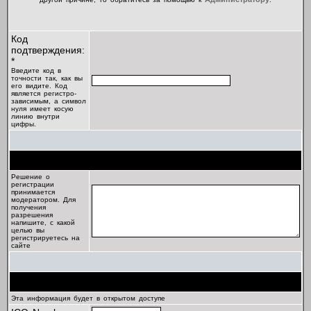
Код
подтверждения:
*
Введите код в
точности так, как вы
его видите. Код
является регистро-
зависимым, а символ
нуля имеет косую
линию внутри
цифры.
Цель регистрации
Решение о
регистрации
принимается
модератором. Для
получения
разрешения
напишите, с какой
целью вы
регистрируетесь на
сайте
Профиль
Эта информация будет в открытом доступе