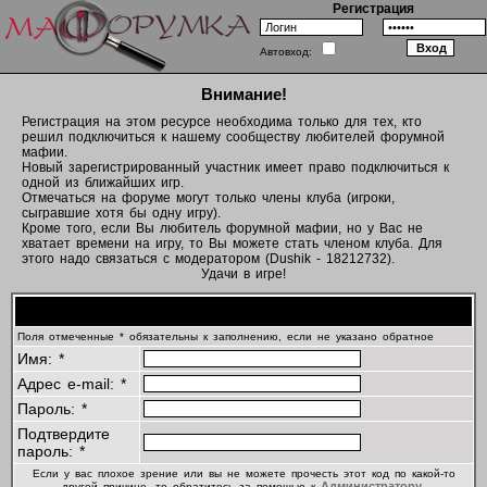
Регистрация
Автовход:
Внимание!
Регистрация на этом ресурсе необходима только для тех, кто
решил подключиться к нашему сообществу любителей форумной
мафии.
Новый зарегистрированный участник имеет право подключиться к
одной из ближайших игр.
Отмечаться на форуме могут только члены клуба (игроки,
сыгравшие хотя бы одну игру).
Кроме того, если Вы любитель форумной мафии, но у Вас не
хватает времени на игру, то Вы можете стать членом клуба. Для
этого надо связаться с модератором (Dushik - 18212732).
Удачи в игре!
Регистрационная информация
Поля отмеченные * обязательны к заполнению, если не указано обратное
Имя: *
Адрес e-mail: *
Пароль: *
Подтвердите
пароль: *
Если у вас плохое зрение или вы не можете прочесть этот код по какой-то
Администратору
другой причине, то обратитесь за помощью к
.