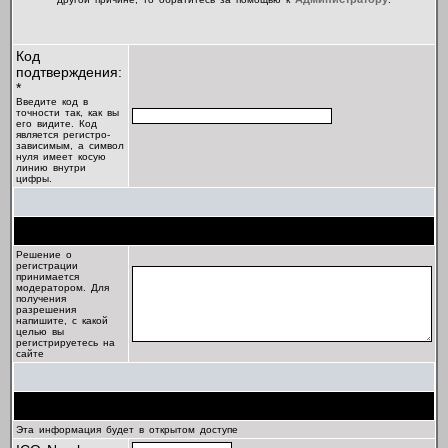
Код
подтверждения:
*
Введите код в
точности так, как вы
его видите. Код
является регистро-
зависимым, а символ
нуля имеет косую
линию внутри
цифры.
Цель регистрации
Решение о
регистрации
принимается
модератором. Для
получения
разрешения
напишите, с какой
целью вы
регистрируетесь на
сайте
Профиль
Эта информация будет в открытом доступе