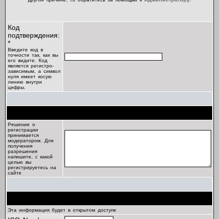
Код
подтверждения:
*
Введите код в
точности так, как вы
его видите. Код
является регистро-
зависимым, а символ
нуля имеет косую
линию внутри
цифры.
Цель регистрации
Решение о
регистрации
принимается
модератором. Для
получения
разрешения
напишите, с какой
целью вы
регистрируетесь на
сайте
Профиль
Эта информация будет в открытом доступе