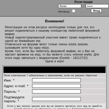
Регистрация
Автовход:
Внимание!
Регистрация на этом ресурсе необходима только для тех, кто
решил подключиться к нашему сообществу любителей форумной
мафии.
Новый зарегистрированный участник имеет право подключиться к
одной из ближайших игр.
Отмечаться на форуме могут только члены клуба (игроки,
сыгравшие хотя бы одну игру).
Кроме того, если Вы любитель форумной мафии, но у Вас не
хватает времени на игру, то Вы можете стать членом клуба. Для
этого надо связаться с модератором (Dushik - 18212732).
Удачи в игре!
Регистрационная информация
Поля отмеченные * обязательны к заполнению, если не указано обратное
Имя: *
Адрес e-mail: *
Пароль: *
Подтвердите
пароль: *
Если у вас плохое зрение или вы не можете прочесть этот код по какой-то
Администратору
другой причине, то обратитесь за помощью к
.