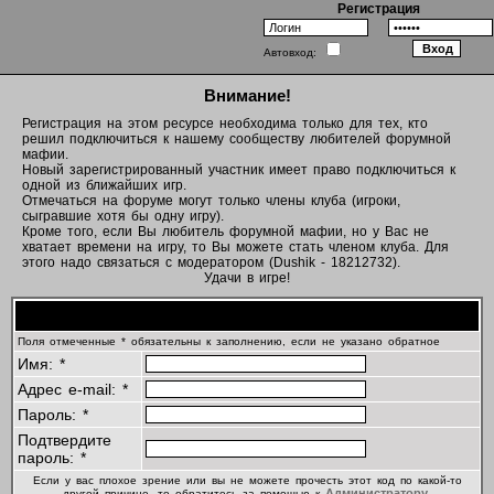
Регистрация
Автовход:
Внимание!
Регистрация на этом ресурсе необходима только для тех, кто
решил подключиться к нашему сообществу любителей форумной
мафии.
Новый зарегистрированный участник имеет право подключиться к
одной из ближайших игр.
Отмечаться на форуме могут только члены клуба (игроки,
сыгравшие хотя бы одну игру).
Кроме того, если Вы любитель форумной мафии, но у Вас не
хватает времени на игру, то Вы можете стать членом клуба. Для
этого надо связаться с модератором (Dushik - 18212732).
Удачи в игре!
Регистрационная информация
Поля отмеченные * обязательны к заполнению, если не указано обратное
Имя: *
Адрес e-mail: *
Пароль: *
Подтвердите
пароль: *
Если у вас плохое зрение или вы не можете прочесть этот код по какой-то
Администратору
другой причине, то обратитесь за помощью к
.