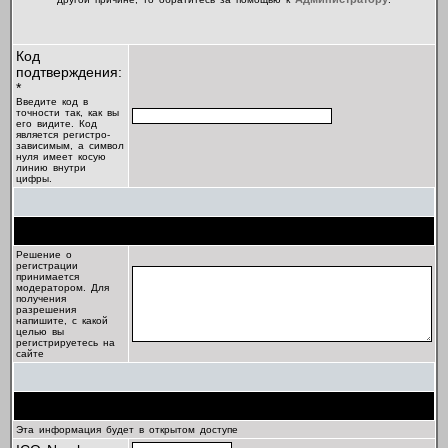
Код
подтверждения:
*
Введите код в
точности так, как вы
его видите. Код
является регистро-
зависимым, а символ
нуля имеет косую
линию внутри
цифры.
Цель регистрации
Решение о
регистрации
принимается
модератором. Для
получения
разрешения
напишите, с какой
целью вы
регистрируетесь на
сайте
Профиль
Эта информация будет в открытом доступе