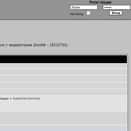
Регистрация
Автовход:
ся с модератором (Dushik - 18212732).
Администратору
омощью к
.