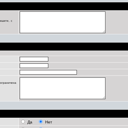
Цель регистрации
ишите, с
Профиль
 ограничена
Личные настройки
Да
Нет