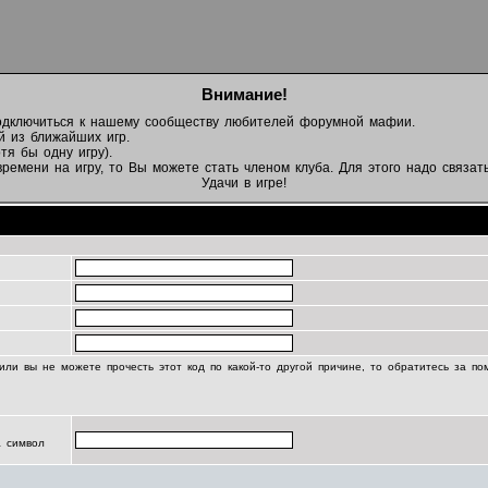
Внимание!
подключиться к нашему сообществу любителей форумной мафии.
й из ближайших игр.
тя бы одну игру).
емени на игру, то Вы можете стать членом клуба. Для этого надо связать
Удачи в игре!
Регистрационная информация
или вы не можете прочесть этот код по какой-то другой причине, то обратитесь за п
а символ