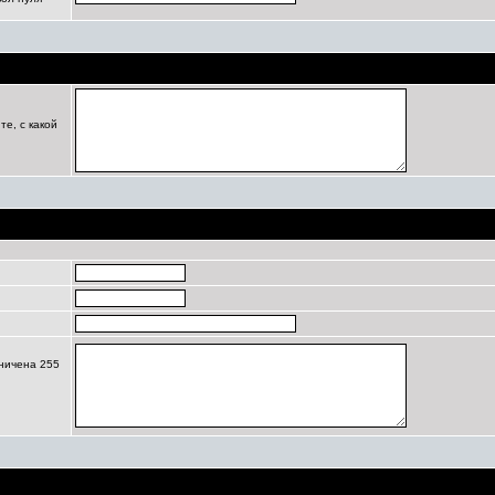
Цель регистрации
е, с какой
Профиль
ничена 255
Личные настройки