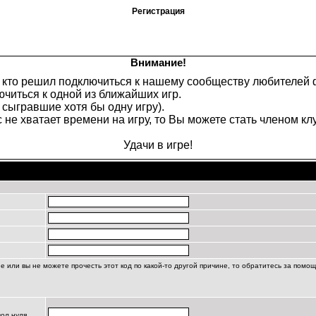
Регистрация
Внимание!
х, кто решил подключиться к нашему сообществу любителей
читься к одной из ближайших игр.
 сыгравшие хотя бы одну игру).
не хватает времени на игру, то Вы можете стать членом клу
Удачи в игре!
Регистрационная информация
ие или вы не можете прочесть этот код по какой-то другой причине, то обратитесь за помо
вол нуля