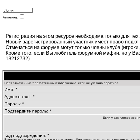
Автовход:
Регистрация на этом ресурсе необходима только для те
Новый зарегистрированный участник имеет право подклю
Отмечаться на форуме могут только члены клуба (игроки,
Кроме того, если Вы любитель форумной мафии, но у Вас 
18212732).
Поля отмеченные * обязательны к заполнению, если не указано обратное
Имя: *
Адрес e-mail: *
Пароль: *
Подтвердите пароль: *
Если у вас плохое зрен
Код подтверждения: *
Введите код в точности так, как вы его видите. Код является регистро-зависимым, а сим