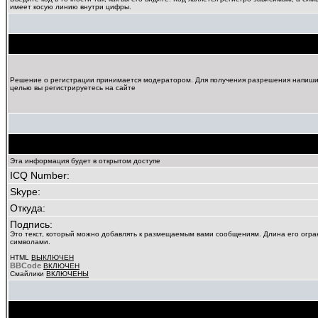
имеет косую линию внутри цифры.
Решение о регистрации принимается модератором. Для получения разрешения напишит
целью вы регистрируетесь на сайте
Эта информация будет в открытом доступе
ICQ Number:
Skype:
Откуда:
Подпись:
Это текст, который можно добавлять к размещаемым вами сообщениям. Длина его огра
символами.
HTML
ВЫКЛЮЧЕН
BBCode
ВКЛЮЧЕН
Смайлики
ВКЛЮЧЕНЫ