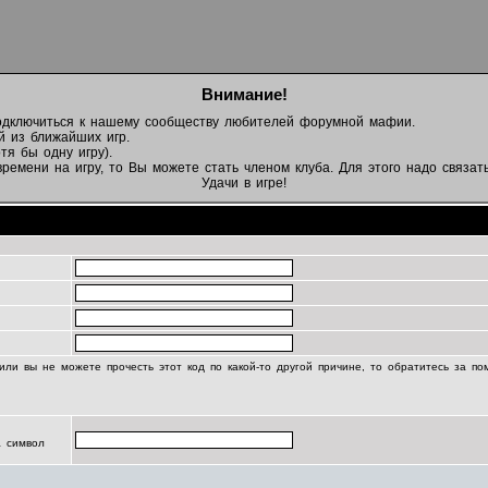
Внимание!
подключиться к нашему сообществу любителей форумной мафии.
й из ближайших игр.
тя бы одну игру).
емени на игру, то Вы можете стать членом клуба. Для этого надо связать
Удачи в игре!
Регистрационная информация
или вы не можете прочесть этот код по какой-то другой причине, то обратитесь за п
а символ