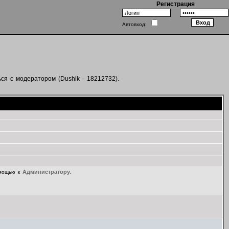
Регистрация
Автовход:
ся с модератором (Dushik - 18212732).
Администратору
омощью к
.