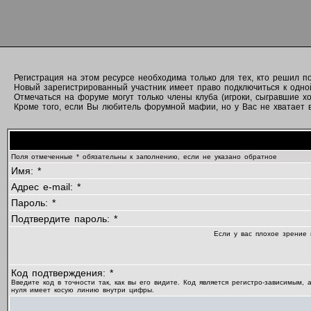
Регистрация на этом ресурсе необходима только для тех, кто решил 
Новый зарегистрированный участник имеет право подключиться к одно
Отмечаться на форуме могут только члены клуба (игроки, сыгравшие хо
Кроме того, если Вы любитель форумной мафии, но у Вас не хватает вр
Поля отмеченные * обязательны к заполнению, если не указано обратное
Имя: *
Адрес e-mail: *
Пароль: *
Подтвердите пароль: *
Если у вас плохое зрение 
Код подтверждения: *
Введите код в точности так, как вы его видите. Код является регистро-зависимым, 
нуля имеет косую линию внутри цифры.