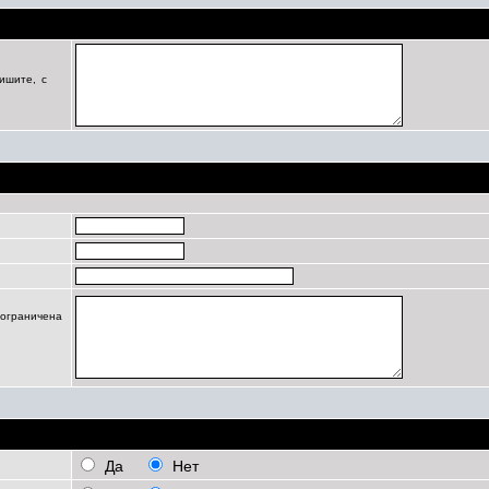
Цель регистрации
ишите, с
Профиль
 ограничена
Личные настройки
Да
Нет