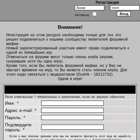
Регистрация
Автовход:
Внимание!
Регистрация на этом ресурсе необходима только для тех, кто
решил подключиться к нашему сообществу любителей форумной
мафии.
Новый зарегистрированный участник имеет право подключиться к
одной из ближайших игр.
Отмечаться на форуме могут только члены клуба (игроки,
сыгравшие хотя бы одну игру).
Кроме того, если Вы любитель форумной мафии, но у Вас не
хватает времени на игру, то Вы можете стать членом клуба. Для
этого надо связаться с модератором (Dushik - 18212732).
Удачи в игре!
Регистрационная информация
Поля отмеченные * обязательны к заполнению, если не указано обратное
Имя: *
Адрес e-mail: *
Пароль: *
Подтвердите
пароль: *
Если у вас плохое зрение или вы не можете прочесть этот код по какой-то
Администратору
другой причине, то обратитесь за помощью к
.