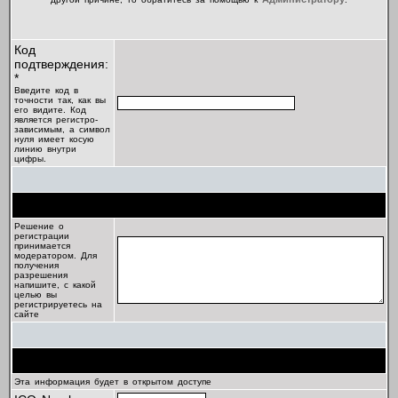
Код
подтверждения:
*
Введите код в
точности так, как вы
его видите. Код
является регистро-
зависимым, а символ
нуля имеет косую
линию внутри
цифры.
Цель регистрации
Решение о
регистрации
принимается
модератором. Для
получения
разрешения
напишите, с какой
целью вы
регистрируетесь на
сайте
Профиль
Эта информация будет в открытом доступе