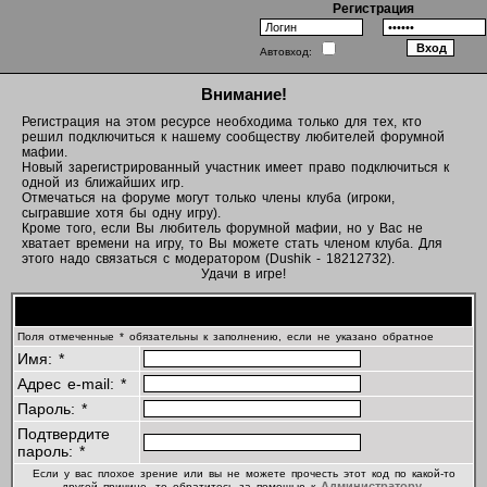
Регистрация
Автовход:
Внимание!
Регистрация на этом ресурсе необходима только для тех, кто
решил подключиться к нашему сообществу любителей форумной
мафии.
Новый зарегистрированный участник имеет право подключиться к
одной из ближайших игр.
Отмечаться на форуме могут только члены клуба (игроки,
сыгравшие хотя бы одну игру).
Кроме того, если Вы любитель форумной мафии, но у Вас не
хватает времени на игру, то Вы можете стать членом клуба. Для
этого надо связаться с модератором (Dushik - 18212732).
Удачи в игре!
Регистрационная информация
Поля отмеченные * обязательны к заполнению, если не указано обратное
Имя: *
Адрес e-mail: *
Пароль: *
Подтвердите
пароль: *
Если у вас плохое зрение или вы не можете прочесть этот код по какой-то
Администратору
другой причине, то обратитесь за помощью к
.