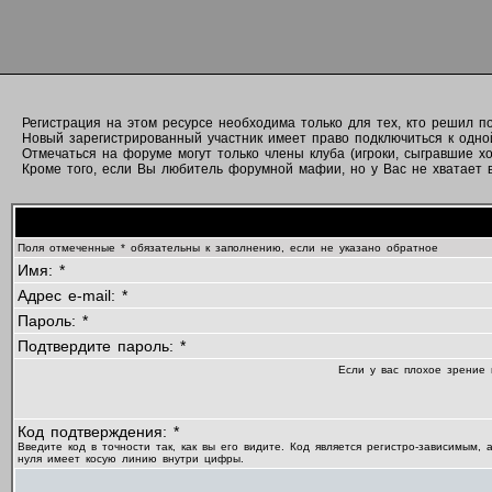
Регистрация на этом ресурсе необходима только для тех, кто решил 
Новый зарегистрированный участник имеет право подключиться к одно
Отмечаться на форуме могут только члены клуба (игроки, сыгравшие хо
Кроме того, если Вы любитель форумной мафии, но у Вас не хватает вр
Поля отмеченные * обязательны к заполнению, если не указано обратное
Имя: *
Адрес e-mail: *
Пароль: *
Подтвердите пароль: *
Если у вас плохое зрение 
Код подтверждения: *
Введите код в точности так, как вы его видите. Код является регистро-зависимым, 
нуля имеет косую линию внутри цифры.