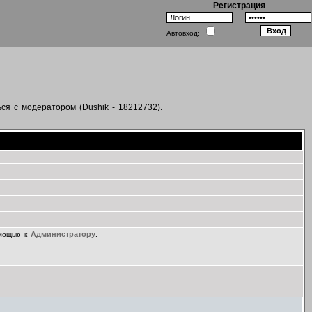
Регистрация
Автовход:
ся с модератором (Dushik - 18212732).
Администратору
омощью к
.