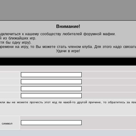
Внимание!
подключиться к нашему сообществу любителей форумной мафии.
й из ближайших игр.
тя бы одну игру).
емени на игру, то Вы можете стать членом клуба. Для этого надо связать
Удачи в игре!
Регистрационная информация
или вы не можете прочесть этот код по какой-то другой причине, то обратитесь за п
а символ