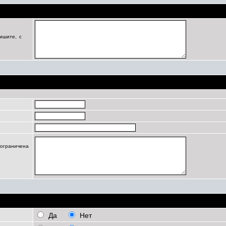
Цель регистрации
ишите, с
Профиль
 ограничена
Личные настройки
Да
Нет