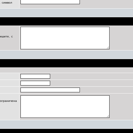
а символ
Цель регистрации
ишите, с
Профиль
 ограничена