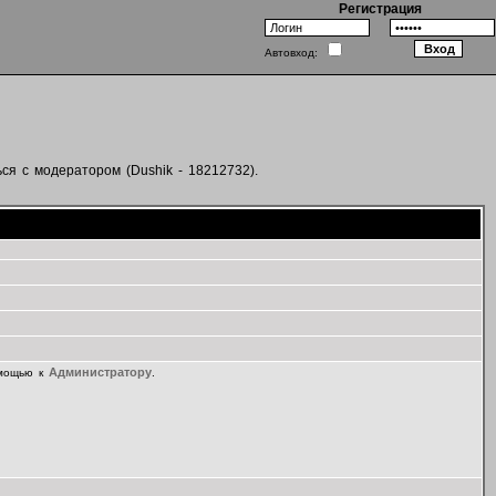
Регистрация
Автовход:
ся с модератором (Dushik - 18212732).
Администратору
омощью к
.