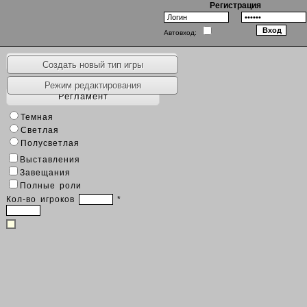
Регистрация
Автовход:
Наборы игр
Создать новый тип игры
Режим редактирования
Регламент
Темная
Светлая
Полусветлая
Выставления
Завещания
Полные роли
Кол-во игроков
*