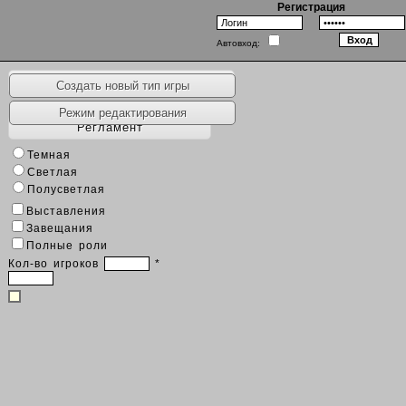
Регистрация
Автовход:
Наборы игр
Создать новый тип игры
Режим редактирования
Регламент
Темная
Светлая
Полусветлая
Выставления
Завещания
Полные роли
Кол-во игроков
*