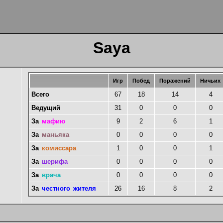
Saya
Игр
Побед
Поражений
Ничьих
Всего
67
18
14
4
Ведущий
31
0
0
0
За
мафию
9
2
6
1
За
маньяка
0
0
0
0
За
комиссара
1
0
0
1
За
шерифа
0
0
0
0
За
врача
0
0
0
0
За
честного жителя
26
16
8
2