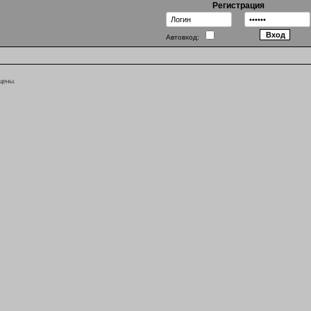
Регистрация
Автовход:
щены.